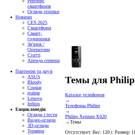
Рейтинг
смартфонів
Огляди техніки
Новини
CES 2025
Смартфони
Смарт-
годинники
Зв'язок /
Оператори
Статті
Аренда сервера
Партнери та друзі
ASUS
Темы для Phili
Bloody
Cougar
realme
Каталог телефонов
Lenovo
→
Infinix
Телефоны Philips
Енциклопедія
→
Огляди і тести
Philips Xenium X620
Видео-огляди
→
Темы
3D-огляди
Терміни
Отсутствует. Вес: 120 г. Размер: