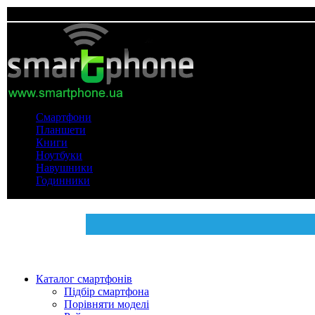
Смартфони
Планшети
Книги
Ноутбуки
Навушники
Годинники
Каталог смартфонів
Підбір смартфона
Порівняти моделі