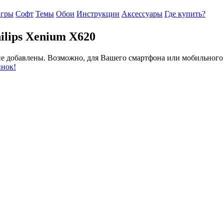
гры
Софт
Темы
Обои
Инструкции
Аксессуары
Где купить?
ilips Xenium X620
 не добавлены. Возможно, для Вашего смартфона или мобильного
инок!