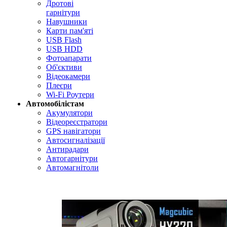
Дротові
гарнітури
Навушники
Карти пам'яті
USB Flash
USB HDD
Фотоапарати
Об'єктиви
Відеокамери
Плеєри
Wi-Fi Роутери
Автомобілістам
Акумулятори
Відеореєстратори
GPS навігатори
Автосигналізації
Антирадари
Автогарнітури
Автомагнітоли