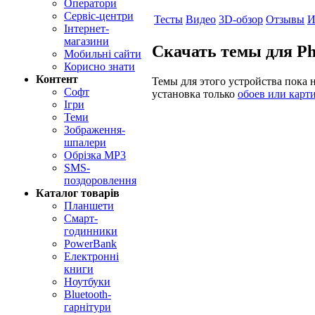
Оператори
Сервіс-центри
Тесты
Видео
3D-обзор
Отзывы
И
Інтернет-
магазини
Скачать темы для Ph
Мобильні сайти
Корисно знати
Контент
Темы для этого устройства пока
Софт
установка только
обоев или карт
Ігри
Теми
Зображення-
шпалери
Обрізка MP3
SMS-
поздоровлення
Каталог товарів
Планшети
Смарт-
годинники
PowerBank
Електронні
книги
Ноутбуки
Bluetooth-
гарнітури